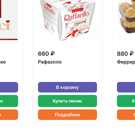
660 ₽
880 ₽
бке
Рафаэлло
Феррер
В корзину
ню
Купить песню
К
е
Подробнее