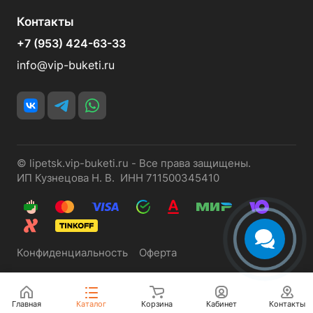
Контакты
+7 (953) 424-63-33
info@vip-buketi.ru
© lipetsk.vip-buketi.ru - Все права защищены.
ИП Кузнецова Н. В. ИНН 711500345410
Конфиденциальность
Оферта
Главная
Каталог
Корзина
Кабинет
Контакты