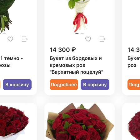
14 300 ₽
14 
1 темно -
Букет из бордовых и
Буке
розы
кремовых роз
роз
"Бархатный поцелуй"
В корзину
Подробнее
В корзину
Под