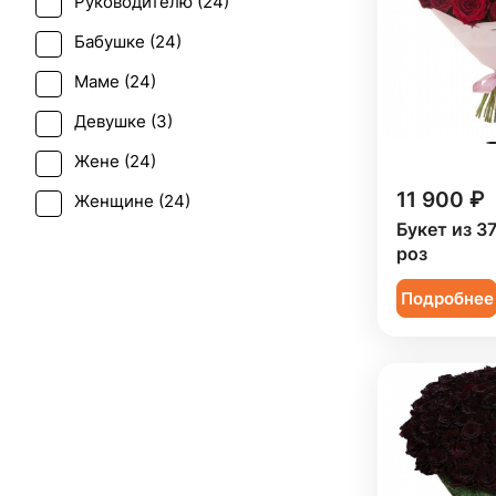
Руководителю (
24
)
Первое свидание (
21
)
Бабушке (
24
)
Последний звонок (
20
)
Маме (
24
)
Рождение ребенка (
13
)
Девушке (
3
)
Рождество (
2
)
Жене (
24
)
Свадьба (
1
)
11 900 ₽
Женщине (
24
)
Татьянин день (
22
)
Букет из 3
Коллеге (
24
)
Траур (
1
)
роз
Мужчине (
10
)
Юбилей (
19
)
Подробнее
Подруге (
3
)
Ребенку (
9
)
Сестре (
3
)