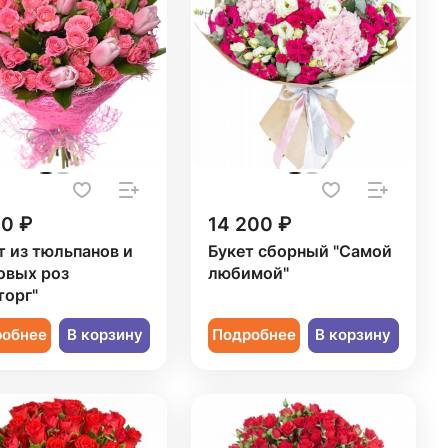
20 ₽
14 200 ₽
т из тюльпанов и
Букет сборный "Самой
овых роз
любимой"
торг"
робнее
В корзину
Подробнее
В корзину