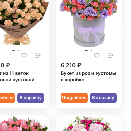
00 ₽
6 210 ₽
т из 11 веток
Букет из роз и эустомы
овой кустовой
в коробке
ы
робнее
В корзину
Подробнее
В корзину