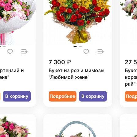
7 300 ₽
27 
ортензий и
Букет из роз и мимозы
Буке
ена"
"Любимой жене"
корз
рай"
В корзину
Подробнее
В корзину
Под