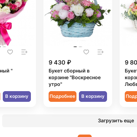
9 430 ₽
9 8
ный "
Букет сборный в
Буке
корзине "Воскресное
корз
утро"
Любв
В корзину
Подробнее
В корзину
Под
Загрузить еще