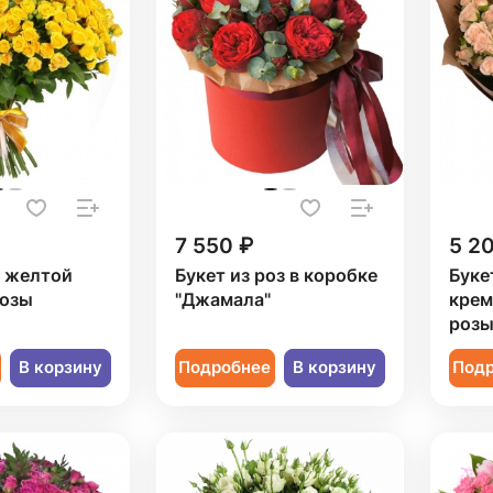
7 550 ₽
5 2
1 желтой
Букет из роз в коробке
Буке
розы
"Джамала"
крем
роз
В корзину
Подробнее
В корзину
Под