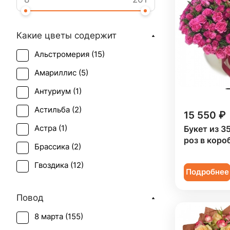
Какие цветы содержит
Альстромерия (
15
)
Амариллис (
5
)
Антуриум (
1
)
Астильба (
2
)
15 550 ₽
Астра (
1
)
Букет из 3
роз в коро
Брассика (
2
)
Гвоздика (
12
)
Подробнее
Гербера (
6
)
Повод
Гиацинт (
1
)
8 марта (
155
)
Гиперикум (
11
)