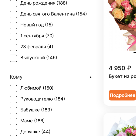
День рождения (
188
)
Гипсофила (
3
)
День святого Валентина (
154
)
Гортензия (
12
)
Новый год (
15
)
Ирис (
2
)
1 сентября (
70
)
Калла (
1
)
23 февраля (
4
)
Мимоза (
1
)
Выпускной (
146
)
Озотамнус (
2
)
4 950 ₽
День матери (
151
)
Орнитогалум (
1
)
Букет из р
Кому
День учителя (
124
)
Орхидея (
6
)
Любимой (
160
)
Пасха (
6
)
Пион (
9
)
Подробнее
Руководителю (
184
)
Первое свидание (
186
)
Подсолнух (
3
)
Бабушке (
183
)
Последний звонок (
128
)
Ранункулюс (
1
)
Маме (
186
)
Рождение ребенка (
71
)
Роза (
60
)
Девушке (
44
)
Рождество (
15
)