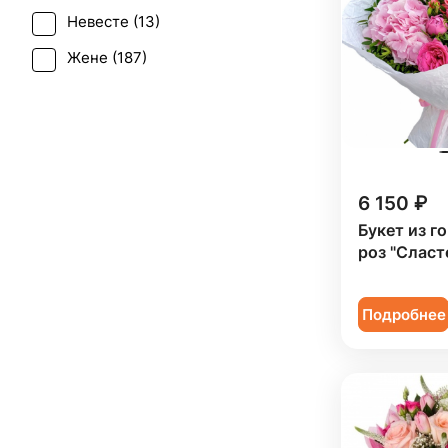
Роза кустовая (
178
)
Невесте (
13
)
Свадьба (
7
)
Ромашка (
1
)
Жене (
187
)
Татьянин день (
149
)
Сирень (
2
)
Женщине (
188
)
Юбилей (
131
)
Скиммия (
2
)
Коллеге (
186
)
Солидаго (
2
)
Мужчине (
12
)
Статица (
6
)
6 150 ₽
Подруге (
44
)
Танацетум (
1
)
Букет из г
Ребенку (
85
)
роз "Сласт
Тюльпан (
5
)
Сестре (
42
)
Фрезия (
8
)
Подробнее
Хризантема (
19
)
Эустома (
26
)