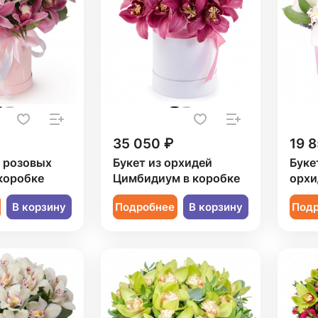
35 050 ₽
19 8
9 розовых
Букет из орхидей
Буке
коробке
Цимбидиум в коробке
орхи
В корзину
Подробнее
В корзину
Под