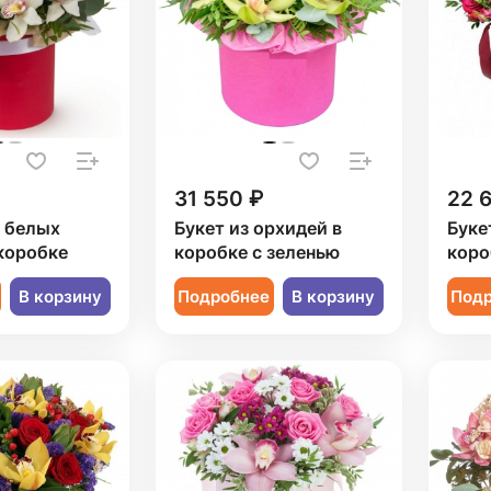
31 550 ₽
22 
9 белых
Букет из орхидей в
Буке
коробке
коробке с зеленью
коро
В корзину
Подробнее
В корзину
Под