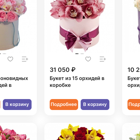
31 050 ₽
10 
ионовидных
Букет из 15 орхидей в
Букет
дей в
коробке
орхи
В корзину
Подробнее
В корзину
Под