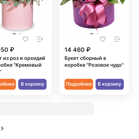
050 ₽
14 460 ₽
т из роз и орхидей
Букет сборный в
робке "Кремовый
коробке "Розовое чудо"
"
робнее
В корзину
Подробнее
В корзину