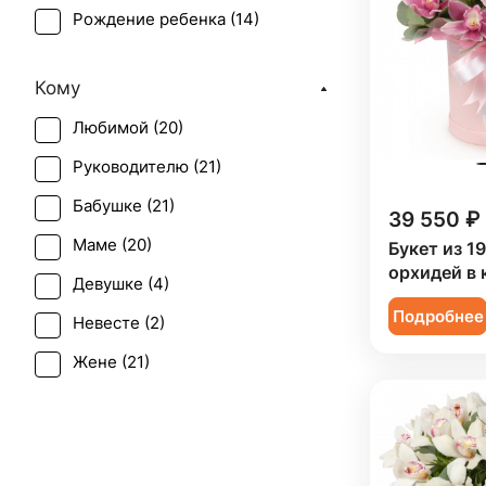
Рождение ребенка (
14
)
Эустома (
3
)
Татьянин день (
21
)
Кому
Юбилей (
19
)
Любимой (
20
)
Руководителю (
21
)
Бабушке (
21
)
39 550 ₽
Маме (
20
)
Букет из 1
орхидей в 
Девушке (
4
)
Подробнее
Невесте (
2
)
Жене (
21
)
Женщине (
21
)
Коллеге (
21
)
Мужчине (
1
)