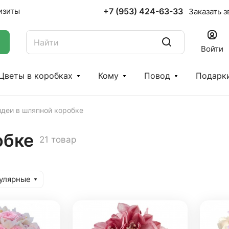
+7 (953) 424-63-33
изиты
Заказать з
Войти
Цветы в коробках
Кому
Повод
Подарк
деи в шляпной коробке
обке
21 товар
улярные