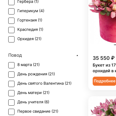
Гербера (
1
)
Гиперикум (
4
)
Гортензия (
1
)
Краспедия (
1
)
Орхидея (
21
)
Роза (
11
)
Повод
35 550 ₽
Роза кустовая (
3
)
8 марта (
21
)
Букет из 1
Скиммия (
1
)
орхидей в 
День рождения (
21
)
Солидаго (
1
)
Подробнее
День святого Валентина (
21
)
Статица (
1
)
День матери (
21
)
Фрезия (
2
)
День учителя (
6
)
Хамелациум (
1
)
Первое свидание (
21
)
Хризантема (
2
)