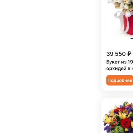
Подруге (
4
)
Ребенку (
4
)
Сестре (
4
)
39 550 ₽
Букет из 1
орхидей в 
Подробнее