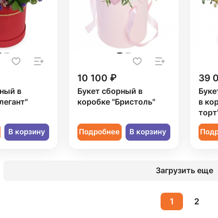
10 100 ₽
39 
ный в
Букет сборный в
Буке
легант"
коробке "Бристоль"
в ко
торт
В корзину
Подробнее
В корзину
Под
Загрузить еще
1
2