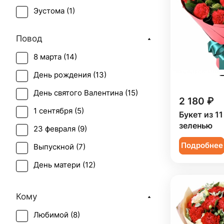
Эустома (
1
)
Повод
8 марта (
14
)
День рождения (
13
)
День святого Валентина (
15
)
2 180 ₽
1 сентября (
5
)
Букет из 11
зеленью
23 февраля (
9
)
Подробнее
Выпускной (
7
)
День матери (
12
)
День учителя (
10
)
Кому
Первое свидание (
12
)
Любимой (
8
)
Последний звонок (
7
)