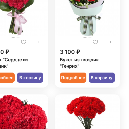
80 ₽
3 100 ₽
т "Сердце из
Букет из гвоздик
дик"
"Генрих"
робнее
В корзину
Подробнее
В корзину