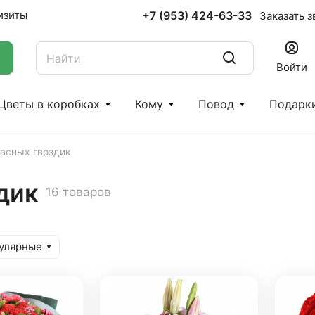
+7 (953) 424-63-33
изиты
Заказать з
Войти
Цветы в коробках
Кому
Повод
Подарк
расных гвоздик
дик
16 товаров
улярные