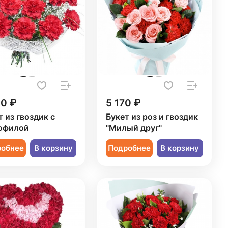
20 ₽
5 170 ₽
т из гвоздик с
Букет из роз и гвоздик
офилой
"Милый друг"
робнее
В корзину
Подробнее
В корзину