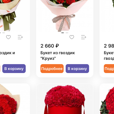
2 660 ₽
2 9
воздик и
Букет из гвоздик
Буке
"Круиз"
гвоз
В корзину
Подробнее
В корзину
Под