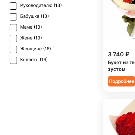
Руководителю (
13
)
Татьянин день (
12
)
Бабушке (
13
)
Траур (
2
)
Маме (
13
)
Юбилей (
2
)
Жене (
13
)
Женщине (
16
)
3 740 ₽
Коллеге (
16
)
Букет из г
эустом
Мужчине (
9
)
Подробнее
Ребенку (
10
)