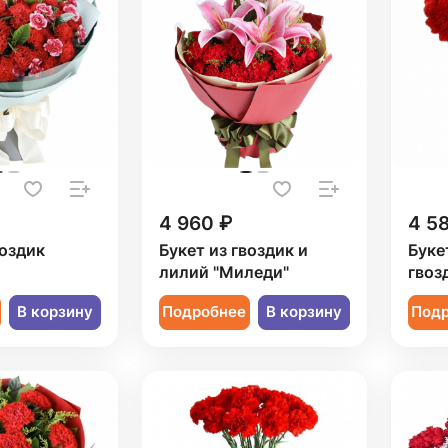
4 960 ₽
4 5
воздик
Букет из гвоздик и
Буке
лилий "Миледи"
гвоз
В корзину
Подробнее
В корзину
Под