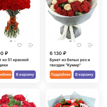
80 ₽
6 130 ₽
т из 51 красной
Букет из белых роз и
дики
гвоздик "Кумир"
робнее
В корзину
Подробнее
В корзину