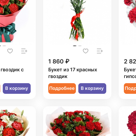
1 860 ₽
2 8
 гвоздик с
Букет из 17 красных
Буке
гвоздик
гипс
В корзину
Подробнее
В корзину
Под