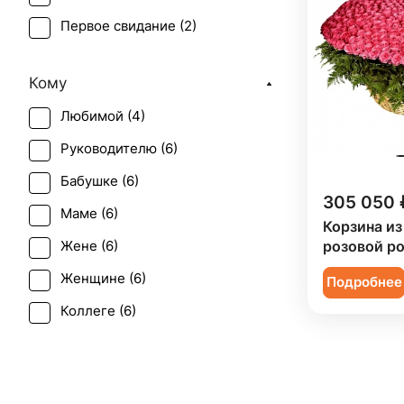
Первое свидание (
2
)
Рождение ребенка (
5
)
Кому
Татьянин день (
2
)
Любимой (
4
)
Юбилей (
6
)
Руководителю (
6
)
Бабушке (
6
)
305 050 
Маме (
6
)
Корзина из
розовой р
Жене (
6
)
Женщине (
6
)
Подробнее
Коллеге (
6
)
Мужчине (
2
)