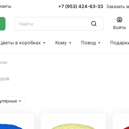
+7 (953) 424-63-33
изиты
Заказать з
Войти
Цветы в коробках
Кому
Повод
Подарк
розы
аров
улярные