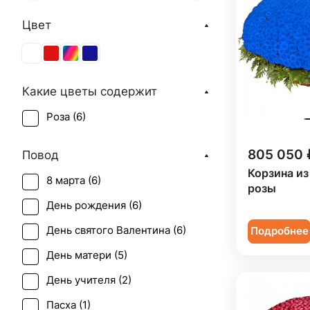
Цвет
Какие цветы содержит
Роза (
6
)
805 050 
Повод
Корзина из
8 марта (
6
)
розы
День рождения (
6
)
День святого Валентина (
6
)
Подробнее
День матери (
5
)
День учителя (
2
)
Пасха (
1
)