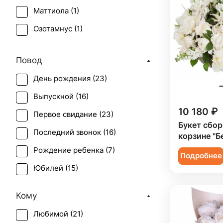
Маттиола (
1
)
Озотамнус (
1
)
Орхидея (
1
)
Повод
Пион (
23
)
День рождения (
23
)
Роза (
3
)
Выпускной (
16
)
Роза кустовая (
3
)
10 180 ₽
Первое свидание (
23
)
Эустома (
1
)
Букет сбор
Последний звонок (
16
)
корзине "Б
Рождение ребенка (
7
)
Подробнее
Юбилей (
15
)
Кому
Любимой (
21
)