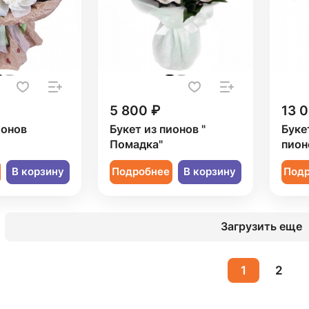
5 800 ₽
13 
ионов
Букет из пионов "
Буке
Помадка"
пион
В корзину
Подробнее
В корзину
Под
Загрузить еще
1
2