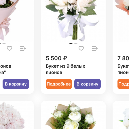
5 500 ₽
7 8
ионов
Букет из 9 белых
Буке
а"
пионов
пион
В корзину
Подробнее
В корзину
Под