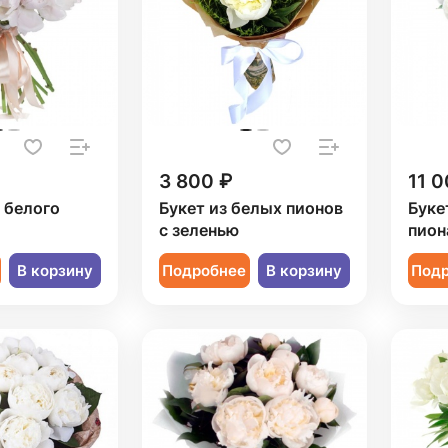
3 800 ₽
11 0
1 белого
Букет из белых пионов
Буке
с зеленью
пион
В корзину
Подробнее
В корзину
Под