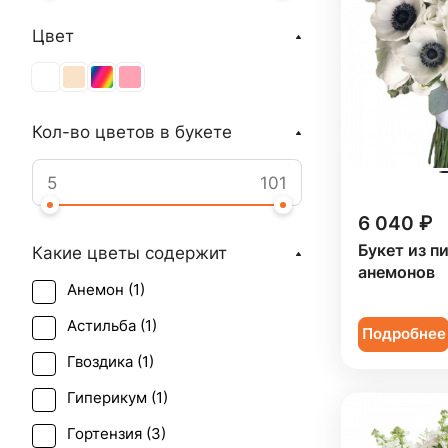
Цвет
Кол-во цветов в букете
6 040 ₽
Букет из п
Какие цветы содержит
анемонов
Анемон (
1
)
Астильба (
1
)
Подробнее
Гвоздика (
1
)
Гиперикум (
1
)
Гортензия (
3
)