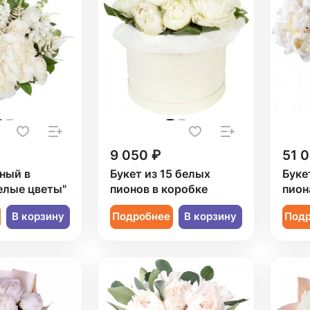
9 050 ₽
51 
ный в
Букет из 15 белых
Буке
елые цветы"
пионов в коробке
пион
В корзину
Подробнее
В корзину
Под