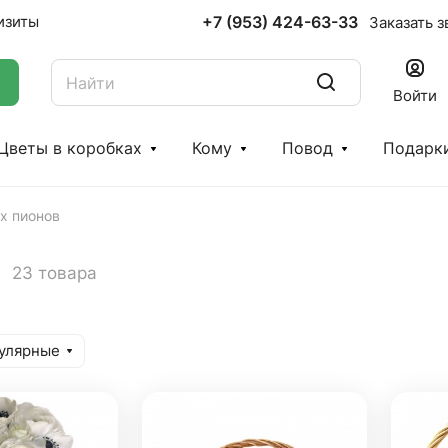
+7 (953) 424-63-33
изиты
Заказать з
Войти
Цветы в коробках
Кому
Повод
Подарк
х пионов
в
23 товара
улярные