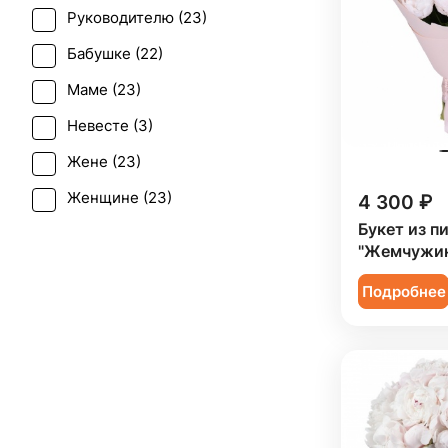
Руководителю (
23
)
Бабушке (
22
)
Маме (
23
)
Невесте (
3
)
Жене (
23
)
Женщине (
23
)
4 300 ₽
Букет из п
Коллеге (
23
)
"Жемчужин
Ребенку (
12
)
Подробнее