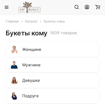
Главная
Каталог
Букеты кому
Букеты кому
1609 товаров
Женщине
Мужчине
Девушке
Подруге