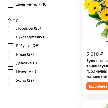
День учителя (
10
)
Тюльпан (
2
)
Первое свидание (
28
)
Хризантема (
3
)
Кому
Последний звонок (
12
)
Эустома (
1
)
Любимой (
23
)
Рождение ребенка (
5
)
Руководителю (
22
)
Рождество (
1
)
Бабушке (
28
)
Татьянин день (
13
)
5 010 ₽
Маме (
27
)
Юбилей (
14
)
Букет из г
Девушке (
1
)
танацетум
"Солнечный
Невесте (
1
)
маленький
Жене (
28
)
Подробнее
Женщине (
28
)
Коллеге (
28
)
Мужчине (
1
)