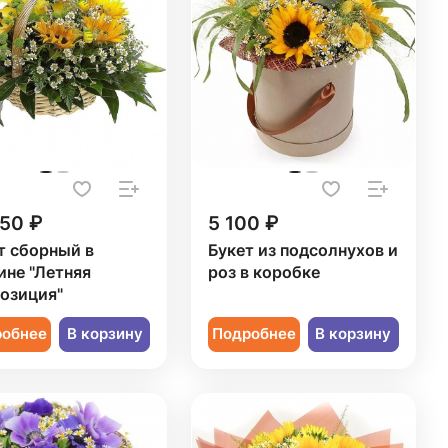
350 ₽
5 100 ₽
т сборный в
Букет из подсолнухов и
ине "Летняя
роз в коробке
озиция"
робнее
В корзину
Подробнее
В корзину