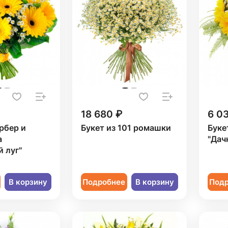
18 680 ₽
6 0
ербер и
Букет из 101 ромашки
Буке
а
"Дач
 луг"
В корзину
Подробнее
В корзину
Под