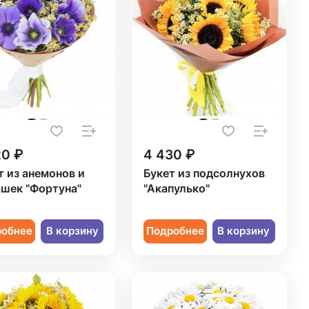
20 ₽
4 430 ₽
т из анемонов и
Букет из подсолнухов
шек "Фортуна"
"Акапулько"
робнее
В корзину
Подробнее
В корзину