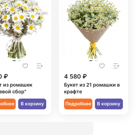
0 ₽
4 580 ₽
т из ромашек
Букет из 21 ромашки в
евой сбор"
крафте
робнее
В корзину
Подробнее
В корзину