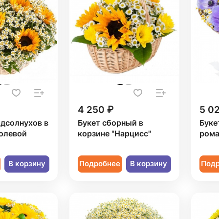
4 250 ₽
5 0
одсолнухов в
Букет сборный в
Буке
Полевой
корзине "Нарцисс"
рома
В корзину
Подробнее
В корзину
Под