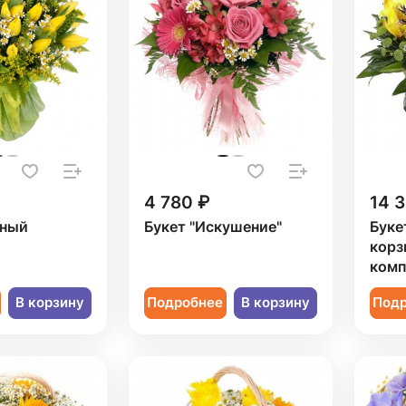
4 780 ₽
14 
рный
Букет "Искушение"
Буке
корз
комп
В корзину
Подробнее
В корзину
Под