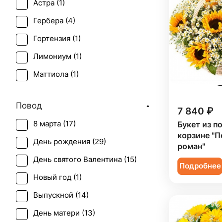
Астра (
1
)
Гербера (
4
)
Гортензия (
1
)
Лимониум (
1
)
Маттиола (
1
)
Мимоза (
1
)
Повод
7 840 ₽
Нарцисс (
1
)
8 марта (
17
)
Букет из п
Орхидея (
1
)
корзине "
День рождения (
29
)
Подсолнух (
7
)
роман"
День святого Валентина (
15
)
Роза (
2
)
Подробнее
Новый год (
1
)
Роза кустовая (
2
)
Выпускной (
14
)
Ромашка (
8
)
День матери (
13
)
Танацетум (
22
)