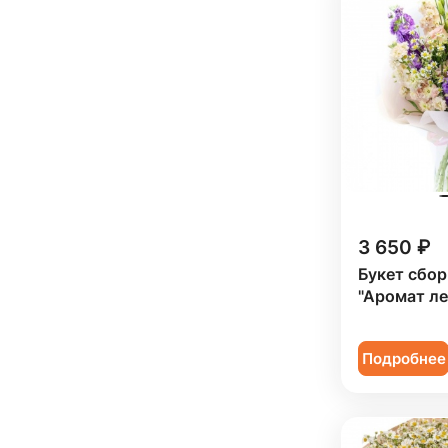
Подруге (
1
)
Ребенку (
17
)
Сестре (
1
)
3 650 ₽
Букет сбо
"Аромат ле
Подробнее