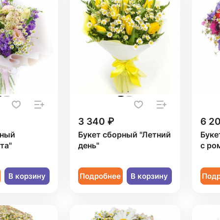
3 340 ₽
6 2
рный
Букет сборный "Летний
Буке
та"
день"
с ро
В корзину
Подробнее
В корзину
Под