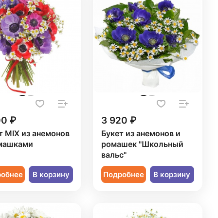
00 ₽
3 920 ₽
т MIX из анемонов
Букет из анемонов и
машками
ромашек "Школьный
вальс"
робнее
В корзину
Подробнее
В корзину