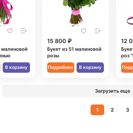
15 800 ₽
12 
1 малиновой
Букет из 51 малиновой
Буке
енью
розы
роз 
В корзину
Подробнее
В корзину
Под
Загрузить еще
1
2
3