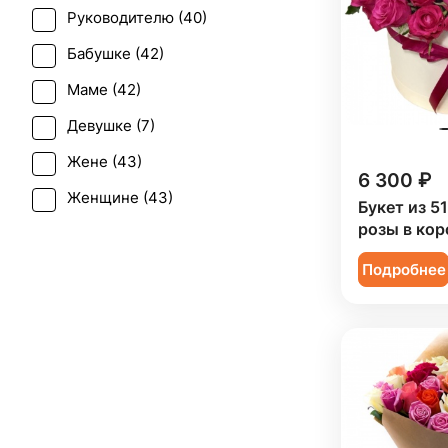
Руководителю (
40
)
Свадьба (
1
)
Бабушке (
42
)
Татьянин день (
41
)
Маме (
42
)
Юбилей (
34
)
Девушке (
7
)
Жене (
43
)
6 300 ₽
Женщине (
43
)
Букет из 5
розы в кор
Коллеге (
43
)
Подробнее
Мужчине (
3
)
Подруге (
7
)
Ребенку (
20
)
Сестре (
6
)