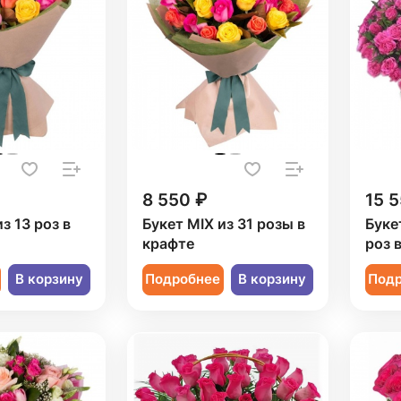
8 550 ₽
15 5
з 13 роз в
Букет MIX из 31 розы в
Буке
крафте
роз 
В корзину
Подробнее
В корзину
Под