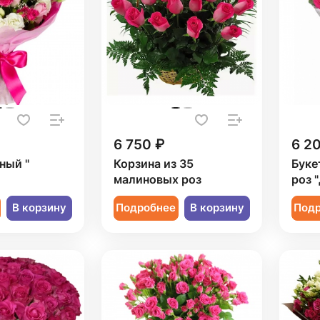
6 750 ₽
6 2
ный "
Корзина из 35
Буке
малиновых роз
роз 
В корзину
Подробнее
В корзину
Под