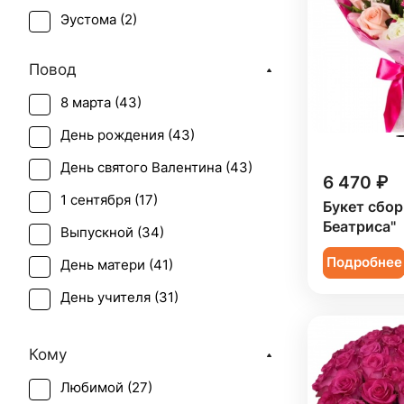
Эустома (
2
)
Повод
8 марта (
43
)
День рождения (
43
)
День святого Валентина (
43
)
6 470 ₽
1 сентября (
17
)
Букет сбор
Беатриса"
Выпускной (
34
)
Подробнее
День матери (
41
)
День учителя (
31
)
Первое свидание (
42
)
Кому
Последний звонок (
34
)
Любимой (
27
)
Рождение ребенка (
22
)