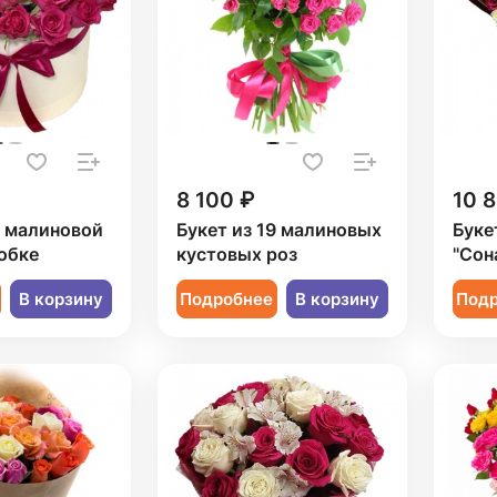
8 100 ₽
10 
1 малиновой
Букет из 19 малиновых
Буке
обке
кустовых роз
"Сон
В корзину
Подробнее
В корзину
Под