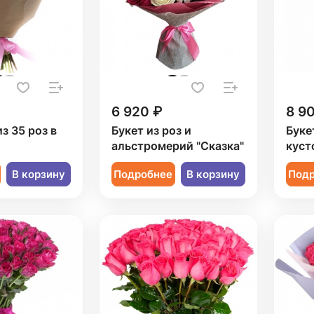
6 920 ₽
8 9
з 35 роз в
Букет из роз и
Буке
альстромерий "Сказка"
куст
В корзину
Подробнее
В корзину
Под