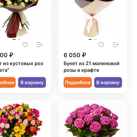
800 ₽
6 050 ₽
т из кустовых роз
Букет из 21 малиновой
ата"
розы в крафте
робнее
В корзину
Подробнее
В корзину