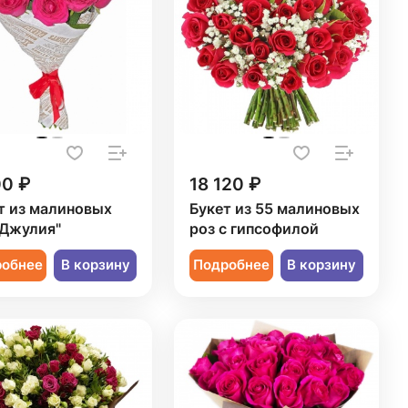
00 ₽
18 120 ₽
т из малиновых
Букет из 55 малиновых
"Джулия"
роз с гипсофилой
робнее
В корзину
Подробнее
В корзину