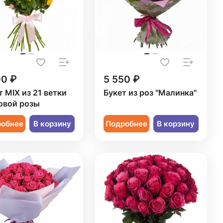
00 ₽
5 550 ₽
т MIX из 21 ветки
Букет из роз "Малинка"
овой розы
робнее
В корзину
Подробнее
В корзину