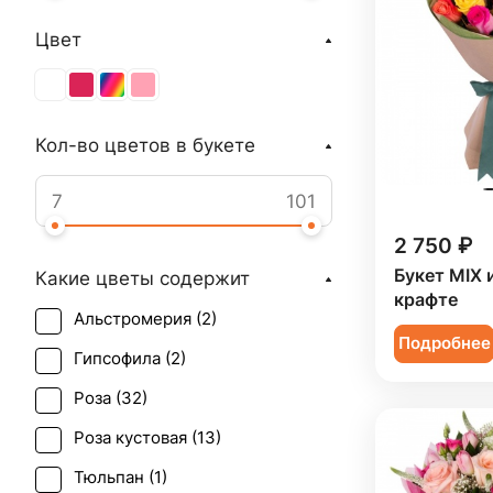
Цвет
Кол-во цветов в букете
2 750 ₽
Букет MIX и
Какие цветы содержит
крафте
Альстромерия (
2
)
Подробнее
Гипсофила (
2
)
Роза (
32
)
Роза кустовая (
13
)
Тюльпан (
1
)