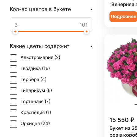
"Вечерняя 
Кол-во цветов в букете
Подробнее
Какие цветы содержит
Альстромерия (
2
)
Гвоздика (
16
)
Гербера (
4
)
Гиперикум (
6
)
Гортензия (
7
)
Краспедия (
1
)
15 550 ₽
Орхидея (
24
)
Букет из 3
Пион (
12
)
роз в коро