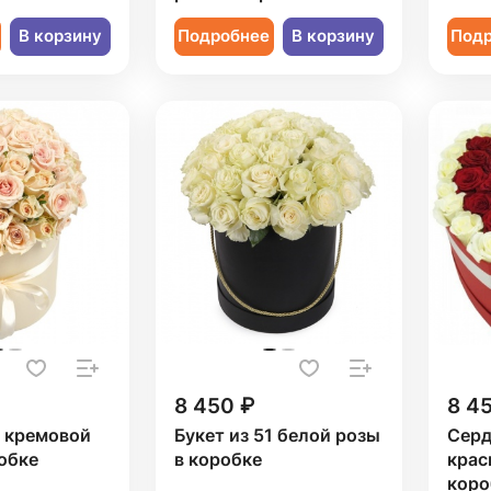
В корзину
Подробнее
В корзину
Под
8 450 ₽
8 4
1 кремовой
Букет из 51 белой розы
Серд
обке
в коробке
крас
коро