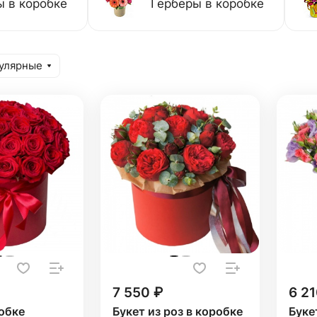
 в коробке
Герберы в коробке
улярные
7 550 ₽
6 21
обке
Букет из роз в коробке
Буке