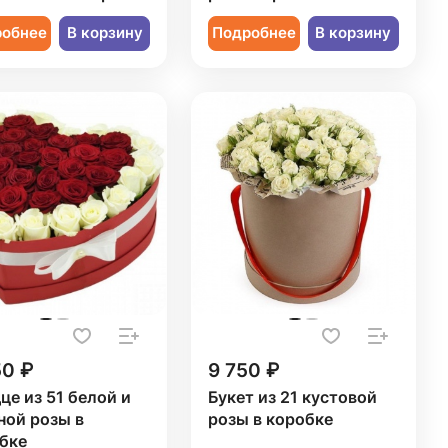
робнее
В корзину
Подробнее
В корзину
50 ₽
9 750 ₽
це из 51 белой и
Букет из 21 кустовой
ной розы в
розы в коробке
бке