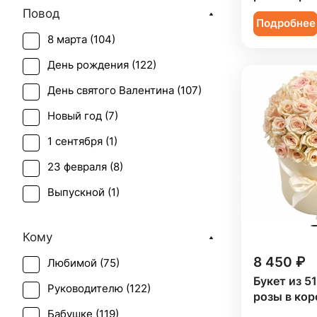
Повод
Подсолнух (
1
)
Подробнее
8 марта (
104
)
Ранункулюс (
1
)
День рождения (
122
)
Роза (
73
)
День святого Валентина (
107
)
Роза кустовая (
24
)
Новый год (
7
)
Скиммия (
1
)
1 сентября (
1
)
Солидаго (
1
)
23 февраля (
8
)
Статица (
1
)
Выпускной (
1
)
Танацетум (
1
)
День матери (
104
)
Тюльпан (
1
)
Кому
День учителя (
36
)
Фрезия (
5
)
8 450 ₽
Любимой (
75
)
Пасха (
2
)
Хамелациум (
1
)
Букет из 5
Руководителю (
122
)
Первое свидание (
115
)
розы в кор
Хризантема (
6
)
Бабушке (
119
)