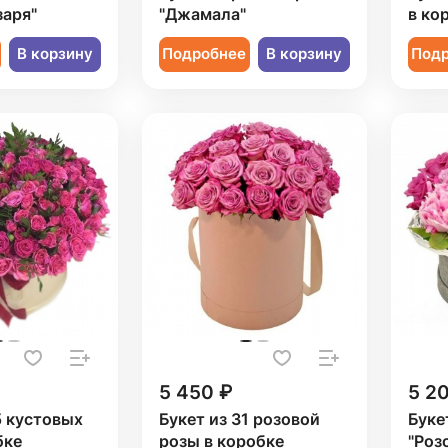
заря"
"Джамала"
в ко
В корзину
Подробнее
В корзину
Под
5 450 ₽
5 2
5 кустовых
Букет из 31 розовой
Буке
бке
розы в коробке
"Роз