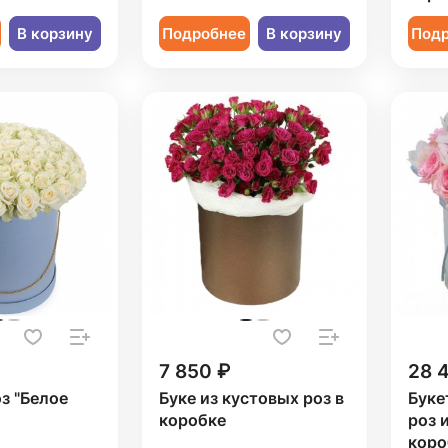
В корзину
Подробнее
В корзину
Под
7 850 ₽
28 
оз "Белое
Буке из кустовых роз в
Буке
коробке
роз 
коро