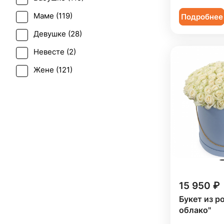
Последний звонок (
1
)
Эустома (
6
)
Маме (
119
)
Подробнее
Рождение ребенка (
73
)
Девушке (
28
)
Рождество (
7
)
Невесте (
2
)
Свадьба (
1
)
Жене (
121
)
Татьянин день (
102
)
Женщине (
122
)
Траур (
1
)
Коллеге (
122
)
Юбилей (
108
)
Мужчине (
13
)
Подруге (
28
)
Ребенку (
25
)
Сестре (
27
)
15 950 ₽
Букет из р
облако"