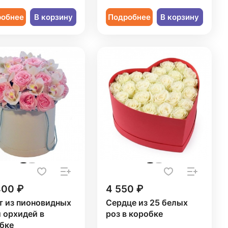
робнее
В корзину
Подробнее
В корзину
400 ₽
4 550 ₽
т из пионовидных
Сердце из 25 белых
и орхидей в
роз в коробке
бке