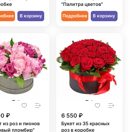
робке
"Палитра цветов"
робнее
В корзину
Подробнее
В корзину
00 ₽
6 550 ₽
т из роз и пионов
Букет из 35 красных
овый пломбир"
роз в коробке