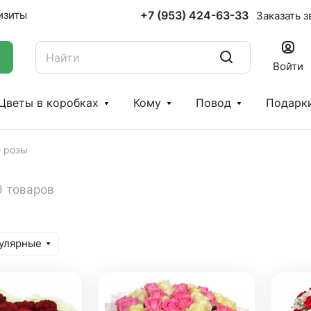
+7 (953) 424-63-33
изиты
Заказать з
Войти
Цветы в коробках
Кому
Повод
Подарк
е розы
9 товаров
улярные