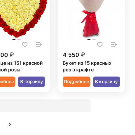
200 ₽
4 550 ₽
це из 151 красной
Букет из 15 красных
лой розы
роз в крафте
робнее
В корзину
Подробнее
В корзину