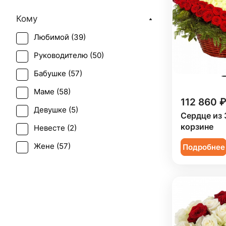
День матери (
58
)
Кому
День учителя (
33
)
Любимой (
39
)
Пасха (
5
)
Руководителю (
50
)
Первое свидание (
52
)
Бабушке (
57
)
Последний звонок (
31
)
Маме (
58
)
Рождение ребенка (
39
)
112 860 ₽
Девушке (
5
)
Рождество (
11
)
Сердце из 
корзине
Невесте (
2
)
Татьянин день (
56
)
Жене (
57
)
Подробнее
Юбилей (
45
)
Женщине (
59
)
Коллеге (
57
)
Мужчине (
4
)
Подруге (
5
)