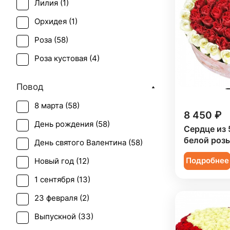
Лилия (
1
)
Орхидея (
1
)
Роза (
58
)
Роза кустовая (
4
)
Повод
8 марта (
58
)
8 450 ₽
День рождения (
58
)
Сердце из 
белой розы
День святого Валентина (
58
)
Подробнее
Новый год (
12
)
1 сентября (
13
)
23 февраля (
2
)
Выпускной (
33
)