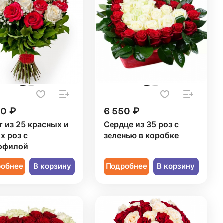
20 ₽
6 550 ₽
т из 25 красных и
Сердце из 35 роз с
х роз с
зеленью в коробке
офилой
робнее
В корзину
Подробнее
В корзину