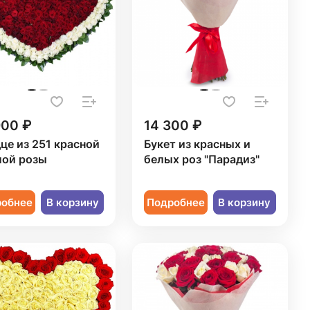
900 ₽
14 300 ₽
це из 251 красной
Букет из красных и
лой розы
белых роз "Парадиз"
робнее
В корзину
Подробнее
В корзину