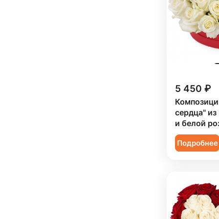
Ребенку (
17
)
Сестре (
5
)
5 450 ₽
Композици
сердца" из
и белой ро
Подробнее