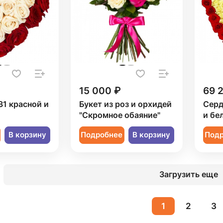
15 000 ₽
69 
31 красной и
Букет из роз и орхидей
Серд
"Скромное обаяние"
и бе
В корзину
Подробнее
В корзину
Под
Загрузить еще
1
2
3