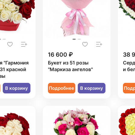
16 600 ₽
38 
я "Гармония
Букет из 51 розы
Серд
 31 красной
"Маркиза ангелов"
и бе
зы
В корзину
Подробнее
В корзину
Под