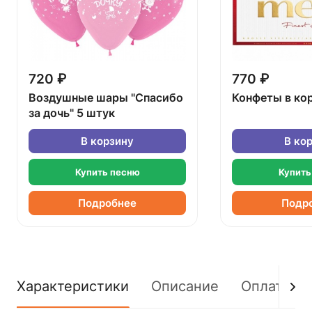
720 ₽
770 ₽
Воздушные шары "Спасибо
Конфеты в ко
за дочь" 5 штук
В корзину
В ко
Купить песню
Купить
Подробнее
Подр
Характеристики
Описание
Оплата