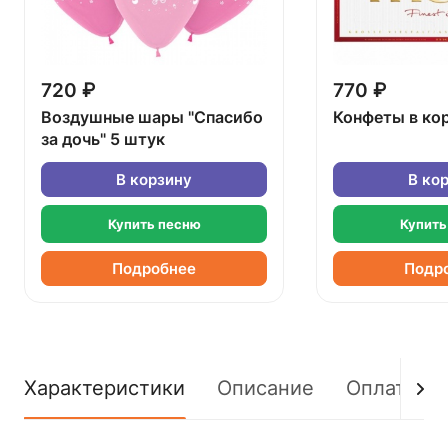
720 ₽
770 ₽
Воздушные шары "Спасибо
Конфеты в ко
за дочь" 5 штук
В корзину
В ко
Купить песню
Купить
Подробнее
Подр
Характеристики
Описание
Оплата